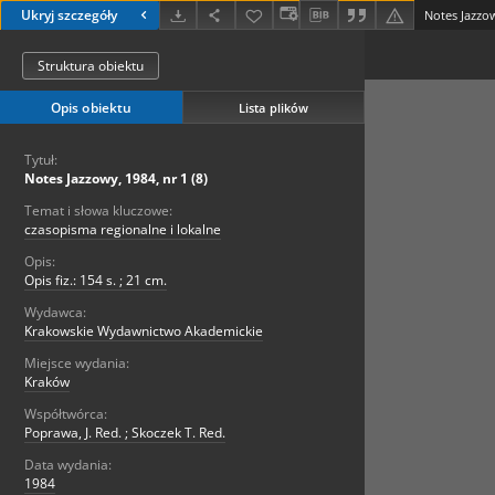
Ukryj szczegóły
Notes Jazzow
Struktura obiektu
Opis obiektu
Lista plików
Tytuł:
Notes Jazzowy, 1984, nr 1 (8)
Temat i słowa kluczowe:
czasopisma regionalne i lokalne
Opis:
Opis fiz.: 154 s. ; 21 cm.
Wydawca:
Krakowskie Wydawnictwo Akademickie
Miejsce wydania:
Kraków
Współtwórca:
Poprawa, J. Red. ; Skoczek T. Red.
Data wydania:
1984