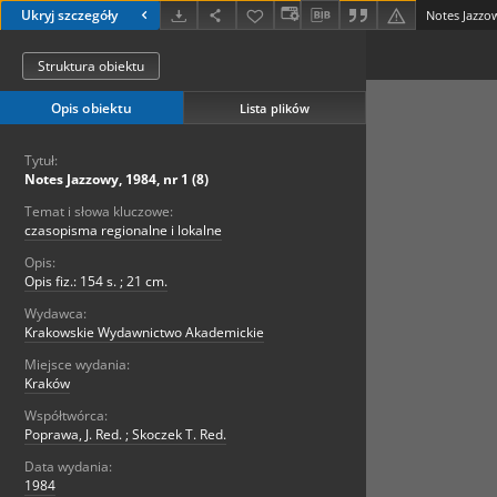
Ukryj szczegóły
Notes Jazzow
Struktura obiektu
Opis obiektu
Lista plików
Tytuł:
Notes Jazzowy, 1984, nr 1 (8)
Temat i słowa kluczowe:
czasopisma regionalne i lokalne
Opis:
Opis fiz.: 154 s. ; 21 cm.
Wydawca:
Krakowskie Wydawnictwo Akademickie
Miejsce wydania:
Kraków
Współtwórca:
Poprawa, J. Red. ; Skoczek T. Red.
Data wydania:
1984