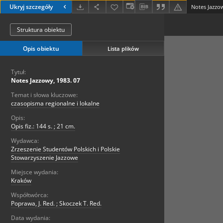
Ukryj szczegóły
Notes Jazzow
Struktura obiektu
Opis obiektu
Lista plików
Tytuł:
Notes Jazzowy, 1983. 07
Temat i słowa kluczowe:
czasopisma regionalne i lokalne
Opis:
Opis fiz.: 144 s. ; 21 cm.
Wydawca:
Zrzeszenie Studentów Polskich i Polskie
Stowarzyszenie Jazzowe
Miejsce wydania:
Kraków
Współtwórca:
Poprawa, J. Red. ; Skoczek T. Red.
Data wydania: