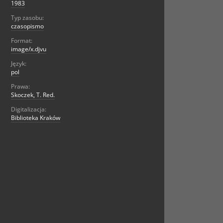
1983
Typ zasobu:
czasopismo
Format:
image/x.djvu
Język:
pol
Prawa:
Skoczek, T. Red.
Digitalizacja:
Biblioteka Kraków