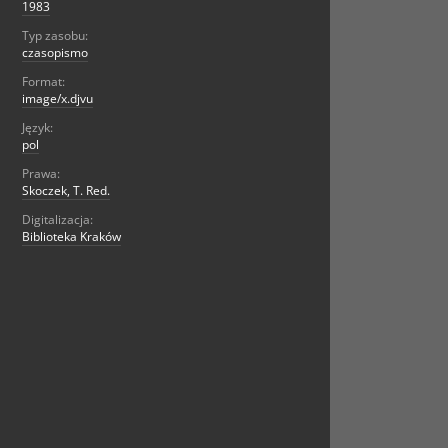
1983
Typ zasobu:
czasopismo
Format:
image/x.djvu
Język:
pol
Prawa:
Skoczek, T. Red.
Digitalizacja:
Biblioteka Kraków