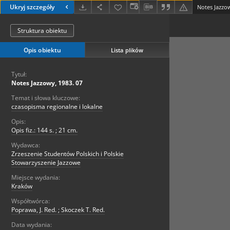
Ukryj szczegóły
Notes Jazzow
Struktura obiektu
Opis obiektu
Lista plików
Tytuł:
Notes Jazzowy, 1983. 07
Temat i słowa kluczowe:
czasopisma regionalne i lokalne
Opis:
Opis fiz.: 144 s. ; 21 cm.
Wydawca:
Zrzeszenie Studentów Polskich i Polskie
Stowarzyszenie Jazzowe
Miejsce wydania:
Kraków
Współtwórca:
Poprawa, J. Red. ; Skoczek T. Red.
Data wydania: