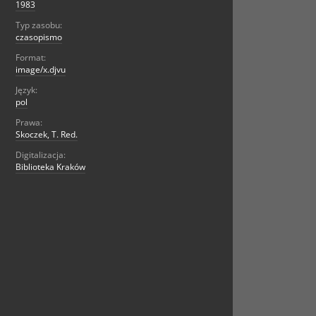
1983
Typ zasobu:
czasopismo
Format:
image/x.djvu
Język:
pol
Prawa:
Skoczek, T. Red.
Digitalizacja:
Biblioteka Kraków