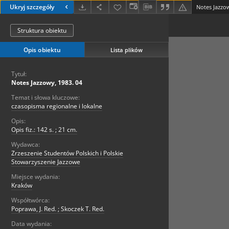
Ukryj szczegóły
Notes Jazzow
Struktura obiektu
Opis obiektu
Lista plików
Tytuł:
Notes Jazzowy, 1983. 04
Temat i słowa kluczowe:
czasopisma regionalne i lokalne
Opis:
Opis fiz.: 142 s. ; 21 cm.
Wydawca:
Zrzeszenie Studentów Polskich i Polskie
Stowarzyszenie Jazzowe
Miejsce wydania:
Kraków
Współtwórca:
Poprawa, J. Red. ; Skoczek T. Red.
Data wydania: