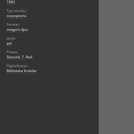
1983
Typ zasobu:
czasopismo
Format:
image/x.djvu
Język:
pol
Prawa:
Skoczek, T. Red.
Digitalizacja:
Biblioteka Kraków