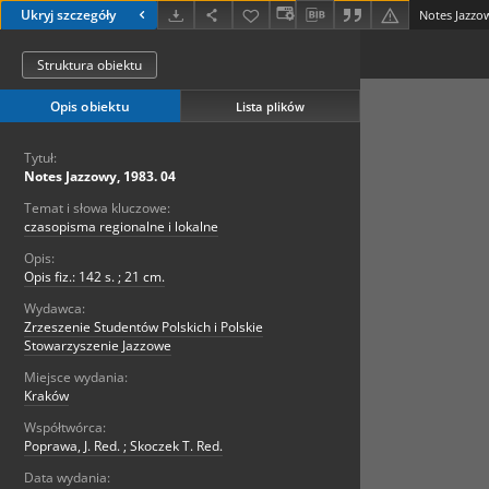
Ukryj szczegóły
Notes Jazzow
Struktura obiektu
Opis obiektu
Lista plików
Tytuł:
Notes Jazzowy, 1983. 04
Temat i słowa kluczowe:
czasopisma regionalne i lokalne
Opis:
Opis fiz.: 142 s. ; 21 cm.
Wydawca:
Zrzeszenie Studentów Polskich i Polskie
Stowarzyszenie Jazzowe
Miejsce wydania:
Kraków
Współtwórca:
Poprawa, J. Red. ; Skoczek T. Red.
Data wydania: