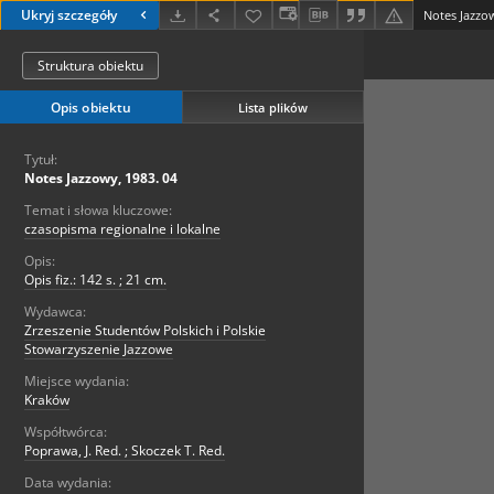
Ukryj szczegóły
Notes Jazzow
Struktura obiektu
Opis obiektu
Lista plików
Tytuł:
Notes Jazzowy, 1983. 04
Temat i słowa kluczowe:
czasopisma regionalne i lokalne
Opis:
Opis fiz.: 142 s. ; 21 cm.
Wydawca:
Zrzeszenie Studentów Polskich i Polskie
Stowarzyszenie Jazzowe
Miejsce wydania:
Kraków
Współtwórca:
Poprawa, J. Red. ; Skoczek T. Red.
Data wydania: