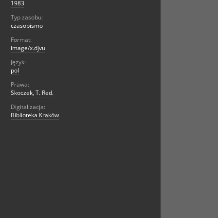
1983
Typ zasobu:
czasopismo
Format:
image/x.djvu
Język:
pol
Prawa:
Skoczek, T. Red.
Digitalizacja:
Biblioteka Kraków