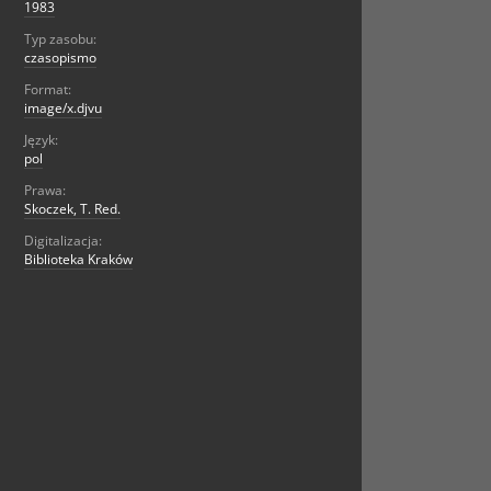
1983
Typ zasobu:
czasopismo
Format:
image/x.djvu
Język:
pol
Prawa:
Skoczek, T. Red.
Digitalizacja:
Biblioteka Kraków