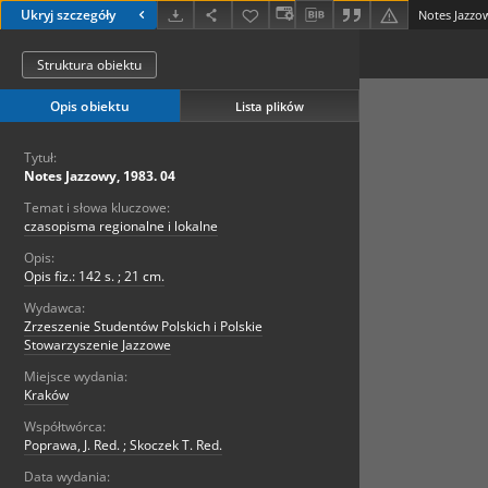
Ukryj szczegóły
Notes Jazzow
Struktura obiektu
Opis obiektu
Lista plików
Tytuł:
Notes Jazzowy, 1983. 04
Temat i słowa kluczowe:
czasopisma regionalne i lokalne
Opis:
Opis fiz.: 142 s. ; 21 cm.
Wydawca:
Zrzeszenie Studentów Polskich i Polskie
Stowarzyszenie Jazzowe
Miejsce wydania:
Kraków
Współtwórca:
Poprawa, J. Red. ; Skoczek T. Red.
Data wydania: