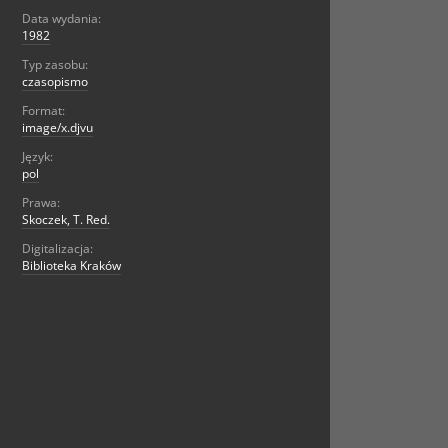
Data wydania:
1982
Typ zasobu:
czasopismo
Format:
image/x.djvu
Język:
pol
Prawa:
Skoczek, T. Red.
Digitalizacja:
Biblioteka Kraków