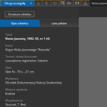
Ukryj szczegóły
Notes Jazzow
Struktura obiektu
Opis obiektu
Lista plików
Tytuł:
Notes Jazzowy, 1982. 03, nr 1 (4)
Autor:
Organ Klubu Jazzowego "Rotunda"
Temat i słowa kluczowe:
czasopisma regionalne i lokalne
Opis:
Opis fiz.: 70 s. ; 21 cm.
Wydawca:
Ośrodek Dokumentacji Kultury Studenckiej
Miejsce wydania:
Kraków
Współtwórca:
Skoczek, T. Red.