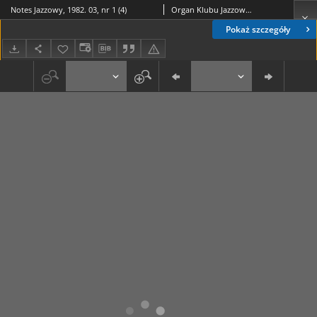
Notes Jazzowy, 1982. 03, nr 1 (4)
Organ Klubu Jazzowego "Rotunda"
Pokaż szczegóły