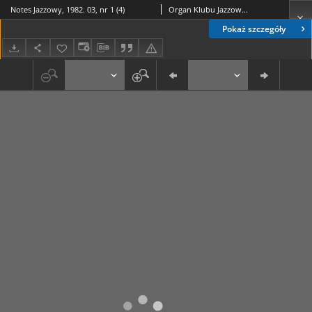
Notes Jazzowy, 1982. 03, nr 1 (4)
Organ Klubu Jazzowego "Rotunda"
Pokaż szczegóły