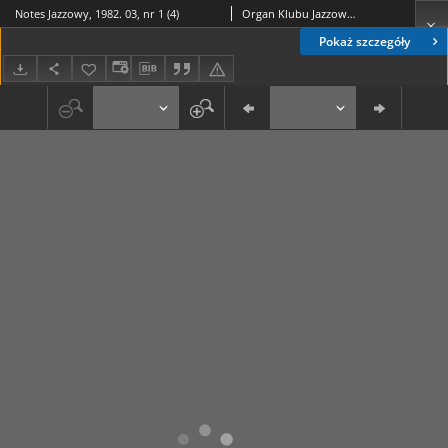
Notes Jazzowy, 1982. 03, nr 1 (4)
Organ Klubu Jazzowego "Rotunda"
Pokaż szczegóły