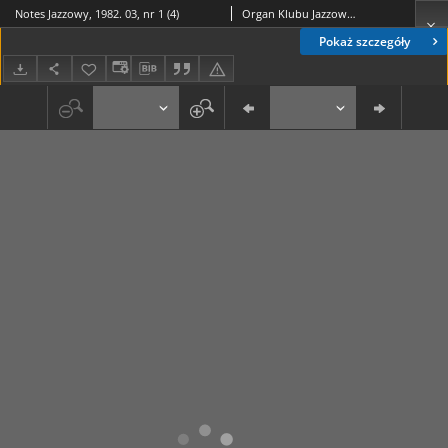
Notes Jazzowy, 1982. 03, nr 1 (4)
Organ Klubu Jazzowego "Rotunda"
Pokaż szczegóły