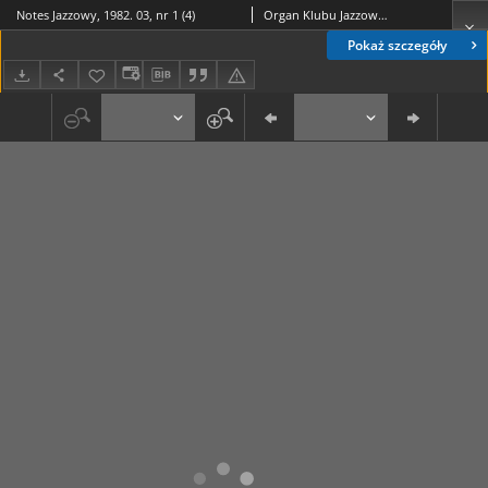
Notes Jazzowy, 1982. 03, nr 1 (4)
Organ Klubu Jazzowego "Rotunda"
Pokaż szczegóły