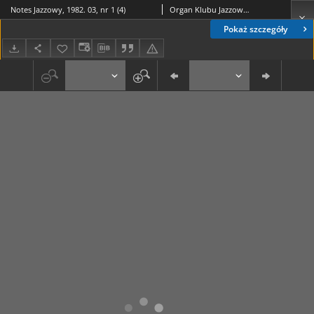
Notes Jazzowy, 1982. 03, nr 1 (4)
Organ Klubu Jazzowego "Rotunda"
Pokaż szczegóły