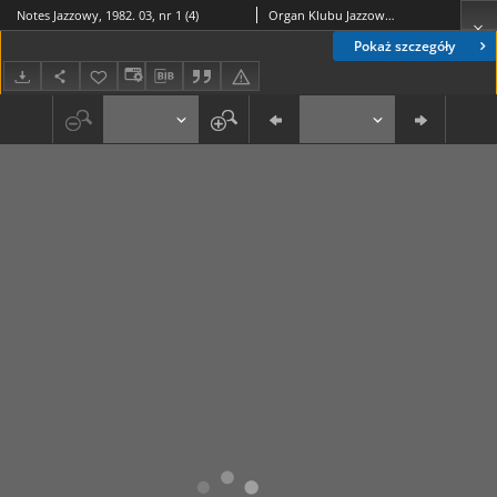
Notes Jazzowy, 1982. 03, nr 1 (4)
Organ Klubu Jazzowego "Rotunda"
Pokaż szczegóły