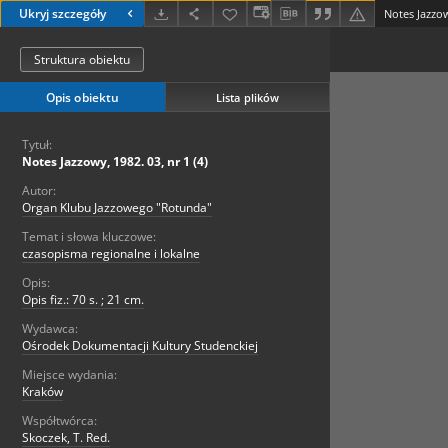
Ukryj szczegóły
Notes Jazzow
Struktura obiektu
Opis obiektu
Lista plików
Tytuł:
Notes Jazzowy, 1982. 03, nr 1 (4)
Autor:
Organ Klubu Jazzowego "Rotunda"
Temat i słowa kluczowe:
czasopisma regionalne i lokalne
Opis:
Opis fiz.: 70 s. ; 21 cm.
Wydawca:
Ośrodek Dokumentacji Kultury Studenckiej
Miejsce wydania:
Kraków
Współtwórca:
Skoczek, T. Red.