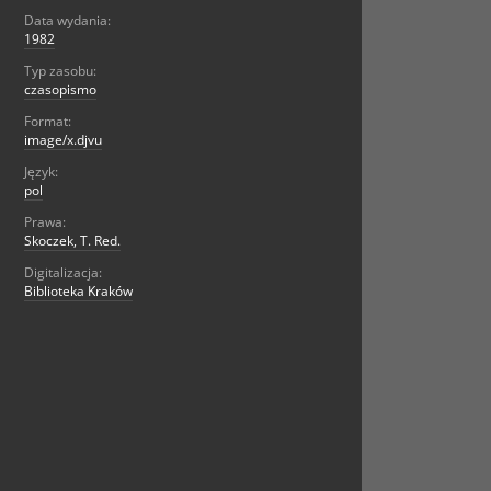
Data wydania:
1982
Typ zasobu:
czasopismo
Format:
image/x.djvu
Język:
pol
Prawa:
Skoczek, T. Red.
Digitalizacja:
Biblioteka Kraków