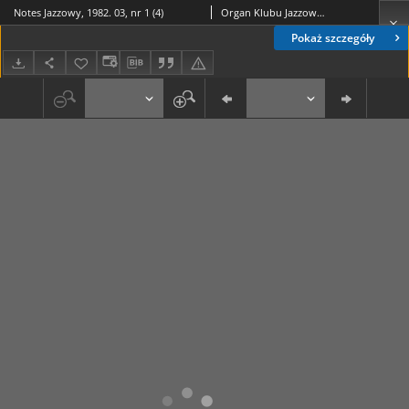
Notes Jazzowy, 1982. 03, nr 1 (4)
Organ Klubu Jazzowego "Rotunda"
Pokaż szczegóły