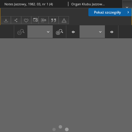
Notes Jazzowy, 1982. 03, nr 1 (4)
Organ Klubu Jazzowego "Rotunda"
Pokaż szczegóły