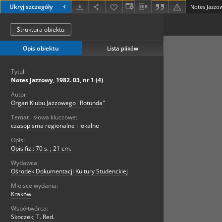
Ukryj szczegóły
Notes Jazzow
Struktura obiektu
Opis obiektu
Lista plików
Tytuł:
Notes Jazzowy, 1982. 03, nr 1 (4)
Autor:
Organ Klubu Jazzowego "Rotunda"
Temat i słowa kluczowe:
czasopisma regionalne i lokalne
Opis:
Opis fiz.: 70 s. ; 21 cm.
Wydawca:
Ośrodek Dokumentacji Kultury Studenckiej
Miejsce wydania:
Kraków
Współtwórca:
Skoczek, T. Red.