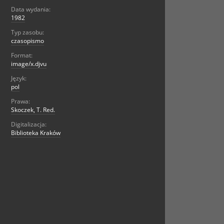
Data wydania:
1982
Typ zasobu:
czasopismo
Format:
image/x.djvu
Język:
pol
Prawa:
Skoczek, T. Red.
Digitalizacja:
Biblioteka Kraków