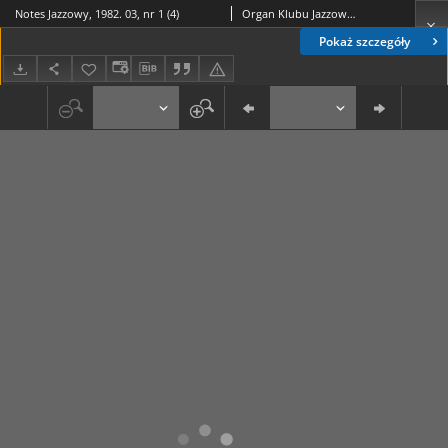
Notes Jazzowy, 1982. 03, nr 1 (4)
Organ Klubu Jazzowego "Rotunda"
Pokaż szczegóły