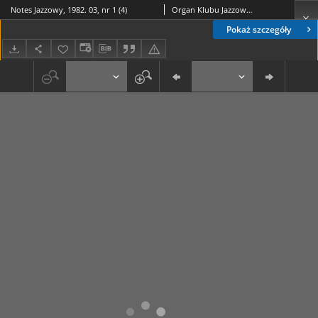
Notes Jazzowy, 1982. 03, nr 1 (4)
Organ Klubu Jazzowego "Rotunda"
Pokaż szczegóły