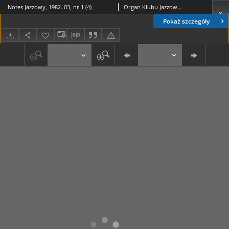
Notes Jazzowy, 1982. 03, nr 1 (4)
Organ Klubu Jazzowego "Rotunda"
Pokaż szczegóły