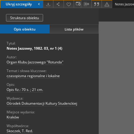
Ukryj szczegóły
Notes Jazzow
Struktura obiektu
Opis obiektu
Lista plików
Tytuł:
Notes Jazzowy, 1982. 03, nr 1 (4)
Autor:
Organ Klubu Jazzowego "Rotunda"
Temat i słowa kluczowe:
czasopisma regionalne i lokalne
Opis:
Opis fiz.: 70 s. ; 21 cm.
Wydawca:
Ośrodek Dokumentacji Kultury Studenckiej
Miejsce wydania:
Kraków
Współtwórca:
Skoczek, T. Red.