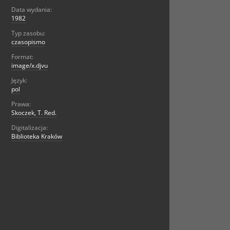
Data wydania:
1982
Typ zasobu:
czasopismo
Format:
image/x.djvu
Język:
pol
Prawa:
Skoczek, T. Red.
Digitalizacja:
Biblioteka Kraków