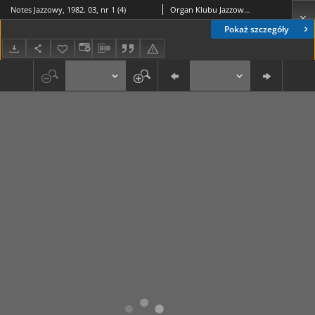
Notes Jazzowy, 1982. 03, nr 1 (4)
Organ Klubu Jazzowego "Rotunda"
Pokaż szczegóły