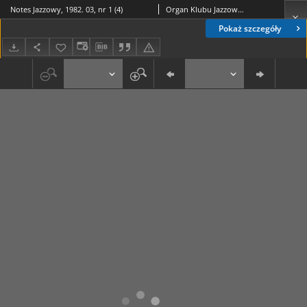
Notes Jazzowy, 1982. 03, nr 1 (4)
Organ Klubu Jazzowego "Rotunda"
Pokaż szczegóły