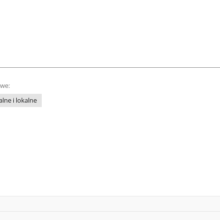
owe:
lne i lokalne