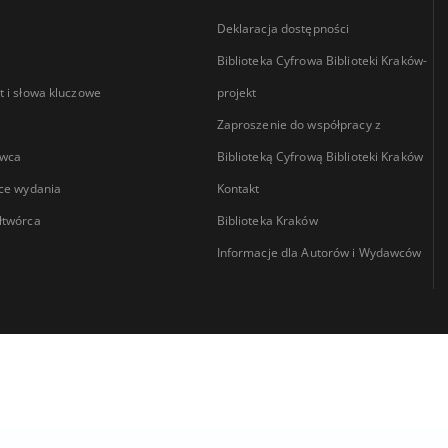
Deklaracja dostępności
Biblioteka Cyfrowa Biblioteki Kraków-
 i słowa kluczowe
projekt
Zaproszenie do współpracy z
wca
Biblioteką Cyfrową Biblioteki Kraków
ce wydania
Kontakt
łtwórca
Biblioteka Kraków
Informacje dla Autorów i Wydawców