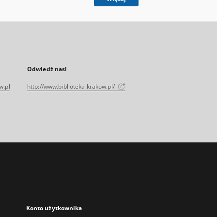
Odwiedź nas!
w.pl
http://www.biblioteka.krakow.pl/
Konto użytkownika