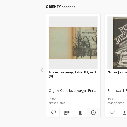
OBIEKTY
podobne
Notes Jazzowy, 1982. 03, nr 1
Notes Jazzo
(4)
Organ Klubu Jazzowego "Rotunda"
Skoczek, T. Re
Poprawa, J. 
1982
1983
czasopismo
czasopismo