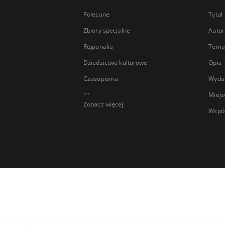
Polecane
Tytuł
Zbiory specjalne
Autor
Regionalia
Temat
Dziedzictwo kulturowe
Opis
Czasopisma
Wyda
...
Miejs
Zobacz więcej
Wspó