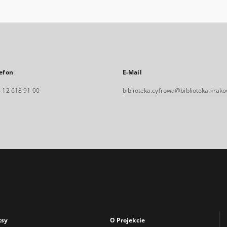
efon
E-Mail
 12 618 91 00
biblioteka.cyfrowa@biblioteka.krako
ksy
O Projekcie