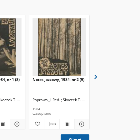
84, nr 1 (8)
Notes Jazzowy, 1984, nr 2 (9)
Notes Jazzowy, 1984, nr
(10)
Skoczek T. Red.
Poprawa, J. Red. ; Skoczek T. Red.
Poprawa, J. Red. ; Skocze
1984
1984
czasopismo
czasopismo
Więcej