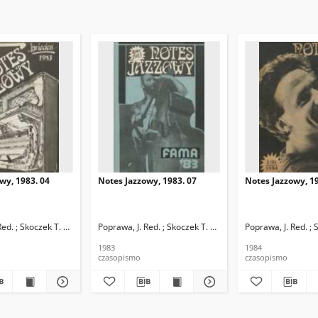
wy, 1983. 04
Notes Jazzowy, 1983. 07
Notes Jazzowy, 19
d.
Red. ; Skoczek T. Red.
Poprawa, J. Red. ; Skoczek T. Red.
Poprawa, J. Red. ; 
1983
1984
czasopismo
czasopismo