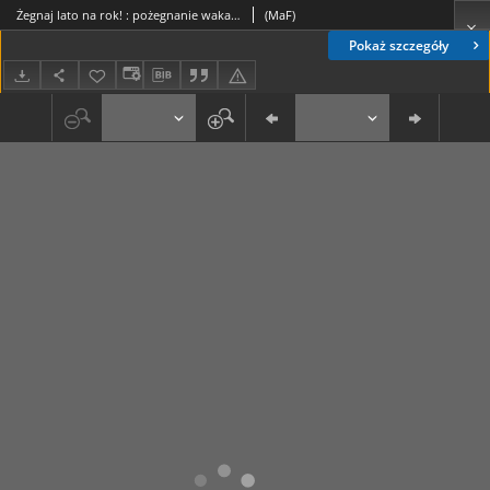
Żegnaj lato na rok! : pożegnanie wakalcji w Klubie 303
(MaF)
Pokaż szczegóły