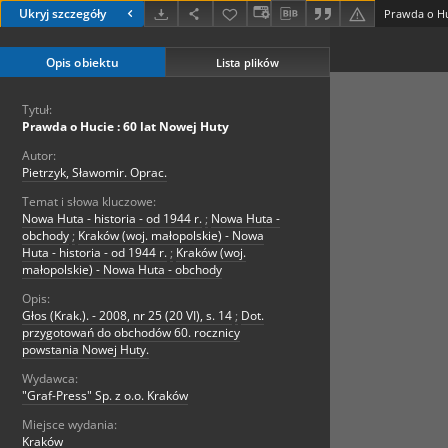
Ukryj szczegóły
Prawda o Hu
Opis obiektu
Lista plików
Tytuł:
Prawda o Hucie : 60 lat Nowej Huty
Autor:
Pietrzyk, Sławomir. Oprac.
Temat i słowa kluczowe:
Nowa Huta - historia - od 1944 r.
;
Nowa Huta -
obchody
;
Kraków (woj. małopolskie) - Nowa
Huta - historia - od 1944 r.
;
Kraków (woj.
małopolskie) - Nowa Huta - obchody
Opis:
Głos (Krak.). - 2008, nr 25 (20 VI), s. 14
;
Dot.
przygotowań do obchodów 60. rocznicy
powstania Nowej Huty.
Wydawca:
"Graf-Press" Sp. z o.o. Kraków
Miejsce wydania:
Kraków