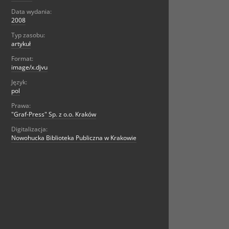
Data wydania:
2008
Typ zasobu:
artykuł
Format:
image/x.djvu
Język:
pol
Prawa:
"Graf-Press" Sp. z o.o. Kraków
Digitalizacja:
Nowohucka Biblioteka Publiczna w Krakowie