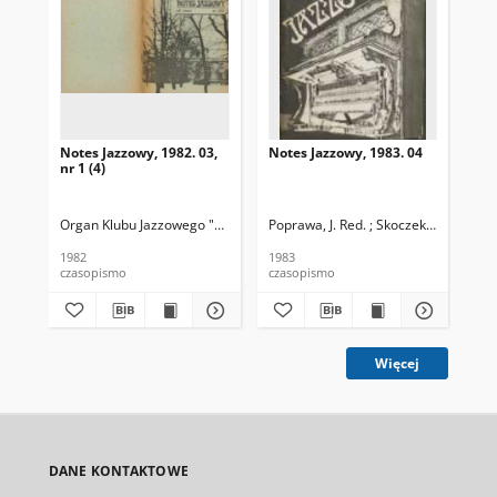
Notes Jazzowy, 1982. 03,
Notes Jazzowy, 1983. 04
Not
nr 1 (4)
Organ Klubu Jazzowego "Rotunda"
Poprawa, J. Red. ; Skoczek T. Red.
Skoczek, T. Red.
Pop
1982
1983
198
czasopismo
czasopismo
cza
Więcej
DANE KONTAKTOWE