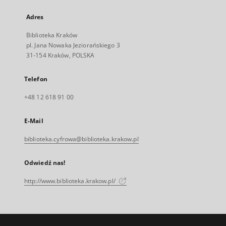
Adres
Biblioteka Kraków
pl. Jana Nowaka Jeziorańskiego 3
31-154 Kraków, POLSKA
Telefon
+48 12 618 91 00
E-Mail
biblioteka.cyfrowa@biblioteka.krakow.pl
Odwiedź nas!
http://www.biblioteka.krakow.pl/