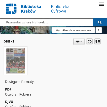
Wyszukiwanie zaawansowane
?
OBIEKT
Dostępne formaty:
PDF
Otwórz
Pobierz
DJVU
Otwórz
Pobierz