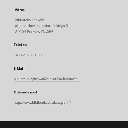
Adres
Biblioteka Kraków
pl. Jana Nowaka Jeziorańskiego 3
31-154 Kraków, POLSKA
Telefon
+48 12 618 91 00
E-Mail
biblioteka.cyfrowa@biblioteka.krakow.pl
Odwiedź nas!
http://www.biblioteka.krakow.pl/