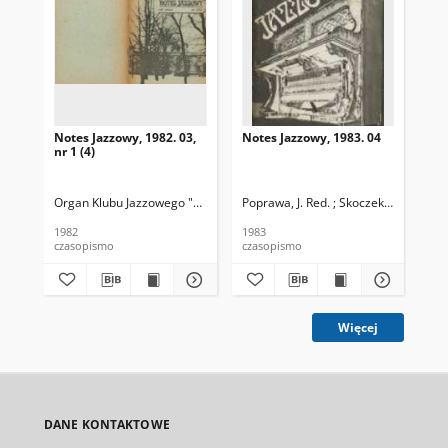
Notes Jazzowy, 1982. 03,
Notes Jazzowy, 1983. 04
Not
nr 1 (4)
Organ Klubu Jazzowego "Rotunda"
Poprawa, J. Red. ; Skoczek T. Red.
Skoczek, T. Red.
Pop
1982
1983
198
czasopismo
czasopismo
cza
Więcej
DANE KONTAKTOWE