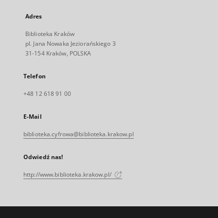
Adres
Biblioteka Kraków
pl. Jana Nowaka Jeziorańskiego 3
31-154 Kraków, POLSKA
Telefon
+48 12 618 91 00
E-Mail
biblioteka.cyfrowa@biblioteka.krakow.pl
Odwiedź nas!
http://www.biblioteka.krakow.pl/