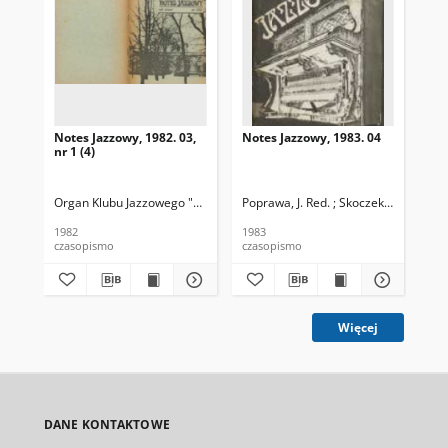
Notes Jazzowy, 1982. 03,
Notes Jazzowy, 1983. 04
Not
nr 1 (4)
Organ Klubu Jazzowego "Rotunda"
Poprawa, J. Red. ; Skoczek T. Red.
Skoczek, T. Red.
Pop
1982
1983
198
czasopismo
czasopismo
cza
Więcej
DANE KONTAKTOWE