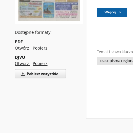
Więcej
Dostępne formaty:
PDF
Otwórz
Pobierz
Temat i słowa klucz
DJVU
czasopisma regiona
Otwórz
Pobierz
Pobierz wszystkie