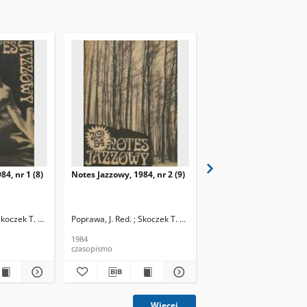
84, nr 1 (8)
Notes Jazzowy, 1984, nr 2 (9)
Notes Jazzowy, 1984, nr
(10)
Skoczek T. Red.
Poprawa, J. Red. ; Skoczek T. Red.
Poprawa, J. Red. ; Skocze
1984
1984
czasopismo
czasopismo
Więcej