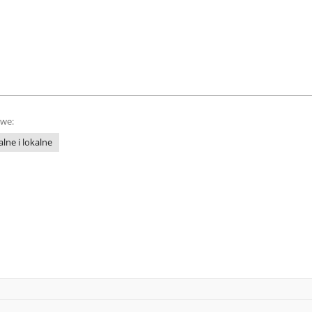
owe:
lne i lokalne