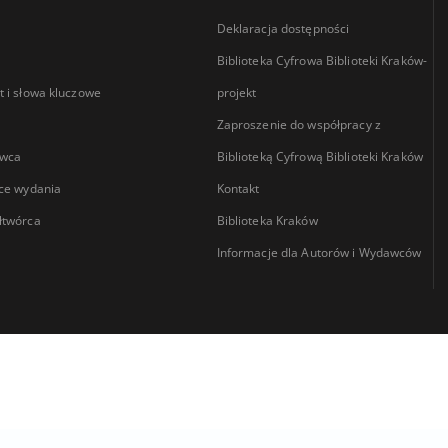
Deklaracja dostępności
Biblioteka Cyfrowa Biblioteki Kraków-
 i słowa kluczowe
projekt
Zaproszenie do współpracy z
wca
Biblioteką Cyfrową Biblioteki Kraków
ce wydania
Kontakt
łtwórca
Biblioteka Kraków
Informacje dla Autorów i Wydawców