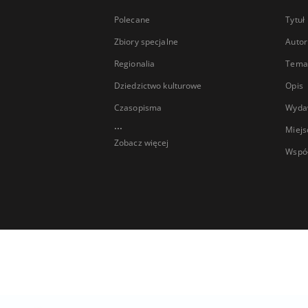
Polecane
Tytuł
Zbiory specjalne
Autor
Regionalia
Temat
Dziedzictwo kulturowe
Opis
Czasopisma
Wyda
...
Miejs
Zobacz więcej
Wspó