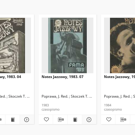
wy, 1983. 04
Notes Jazzowy, 1983. 07
Notes Jazzowy, 19
d.
Red. ; Skoczek T. Red.
Poprawa, J. Red. ; Skoczek T. Red.
Poprawa, J. Red. ; 
1983
1984
czasopismo
czasopismo