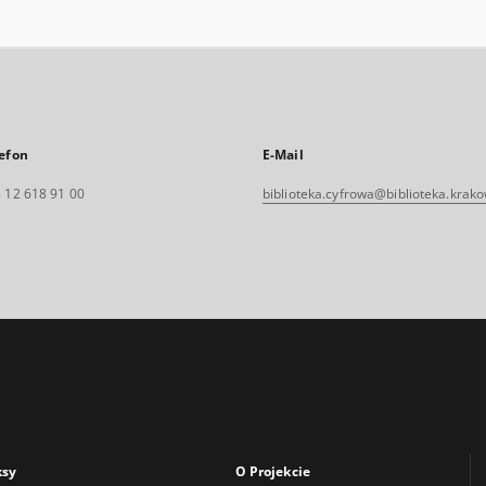
efon
E-Mail
 12 618 91 00
biblioteka.cyfrowa@biblioteka.krako
ksy
O Projekcie