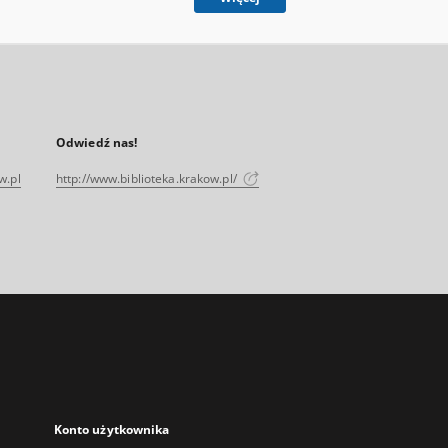
Odwiedź nas!
w.pl
http://www.biblioteka.krakow.pl/
Konto użytkownika