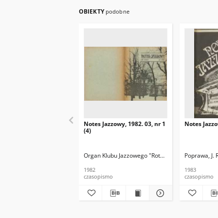
OBIEKTY
podobne
Notes Jazzowy, 1982. 03, nr 1
Notes Jazzo
(4)
Organ Klubu Jazzowego "Rotunda"
Skoczek, T. Re
Poprawa, J. 
1982
1983
czasopismo
czasopismo