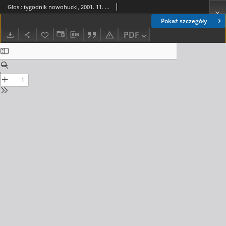
Głos : tygodnik nowohucki, 2001. 11. 16, nr 46
Pokaż szczegóły
PDF