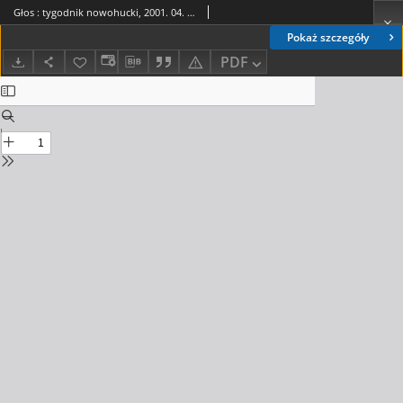
Głos : tygodnik nowohucki, 2001. 04. 13, nr 15
Pokaż szczegóły
PDF