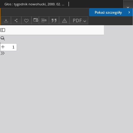
Głos : tygodnik nowohucki, 2000. 02. 25, nr 9
Pokaż szczegóły
PDF