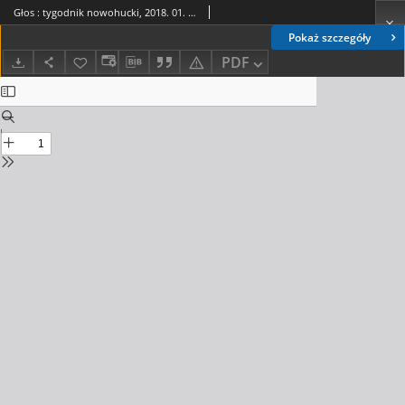
Głos : tygodnik nowohucki, 2018. 01. 19, nr 3
Pokaż szczegóły
PDF