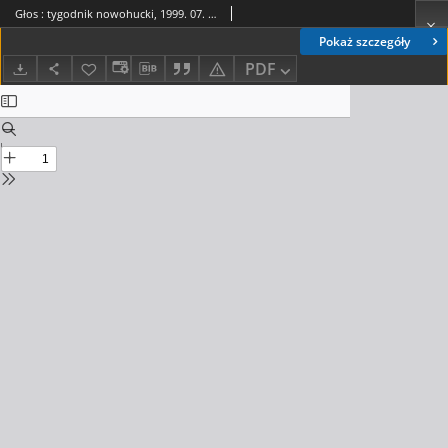
Głos : tygodnik nowohucki, 1999. 07. 02, nr 27
Pokaż szczegóły
PDF