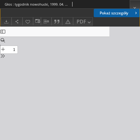
Głos : tygodnik nowohucki, 1999. 04. 23, nr 17
Pokaż szczegóły
PDF