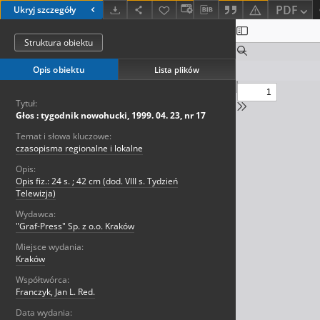
PDF
Ukryj szczegóły
Struktura obiektu
Opis obiektu
Lista plików
Tytuł:
Głos : tygodnik nowohucki, 1999. 04. 23, nr 17
Temat i słowa kluczowe:
czasopisma regionalne i lokalne
Opis:
Opis fiz.: 24 s. ; 42 cm (dod. VIII s. Tydzień
Telewizja)
Wydawca:
"Graf-Press" Sp. z o.o. Kraków
Miejsce wydania:
Kraków
Współtwórca:
Franczyk, Jan L. Red.
Data wydania: