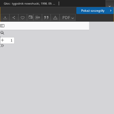
Głos : tygodnik nowohucki, 1998. 09. 25, nr 39
Pokaż szczegóły
PDF