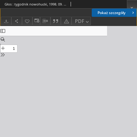
Głos : tygodnik nowohucki, 1998. 09. 11, nr 37
Pokaż szczegóły
PDF