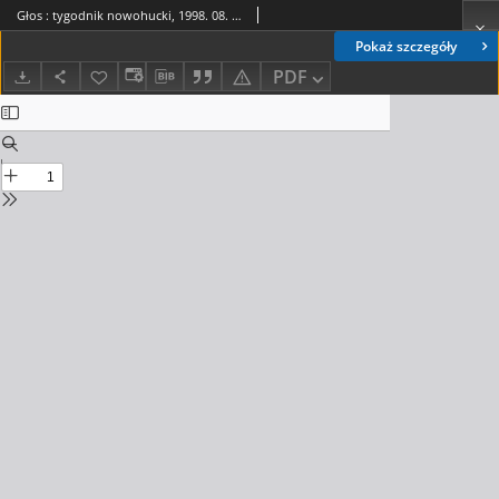
Głos : tygodnik nowohucki, 1998. 08. 28, nr 35
Pokaż szczegóły
PDF