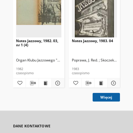
Notes Jazzowy, 1982. 03,
Notes Jazzowy, 1983. 04
Not
nr 1 (4)
Organ Klubu Jazzowego "Rotunda"
Poprawa, J. Red. ; Skoczek T. Red.
Skoczek, T. Red.
Pop
1982
1983
198
czasopismo
czasopismo
cza
Więcej
DANE KONTAKTOWE