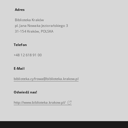
Adres
Biblioteka Kraków
pl. Jana Nowaka Jeziorańskiego 3
31-154 Kraków, POLSKA
Telefon
+48 12 618 91 00
E-Mail
biblioteka.cyfrowa@biblioteka.krakow.pl
Odwiedź nas!
http://www.biblioteka.krakow.pl/