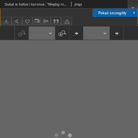
Dukat w hafcie i koronce : "Między niebem a ziemią"
(mp)
Pokaż szczegóły