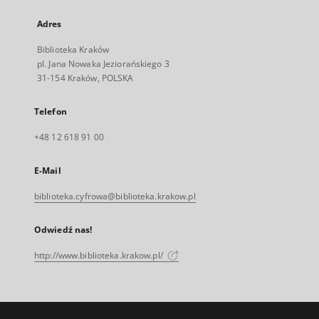
Adres
Biblioteka Kraków
pl. Jana Nowaka Jeziorańskiego 3
31-154 Kraków, POLSKA
Telefon
+48 12 618 91 00
E-Mail
biblioteka.cyfrowa@biblioteka.krakow.pl
Odwiedź nas!
http://www.biblioteka.krakow.pl/