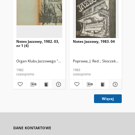
Notes Jazzowy, 1982. 03,
Notes Jazzowy, 1983. 04
Not
nr 1 (4)
Organ Klubu Jazzowego "Rotunda"
Poprawa, J. Red. ; Skoczek T. Red.
Skoczek, T. Red.
Pop
1982
1983
198
czasopismo
czasopismo
cza
Więcej
DANE KONTAKTOWE