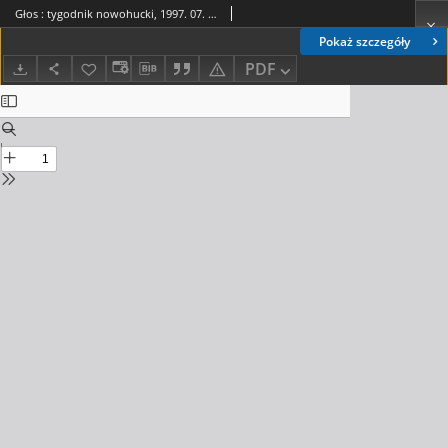
Głos : tygodnik nowohucki, 1997. 07. 11, nr 28
Pokaż szczegóły
PDF