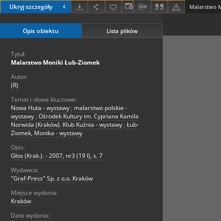
Ukryj szczegóły
Malarstwo 
Opis obiektu
Lista plików
Tytuł:
Malarstwo Moniki Łub-Ziomek
Autor:
(R)
Temat i słowa kluczowe:
Nowa Huta - wystawy
;
malarstwo polskie -
wystawy
;
Ośrodek Kultury im. Cypriana Kamila
Norwida (Kraków). Klub Kuźnia - wystawy
;
Łub-
Ziomek, Monika - wystawy
Opis:
Głos (Krak.). - 2007, nr3 (19 I), s. 7
Wydawca:
"Graf-Press" Sp. z o.o. Kraków
Miejsce wydania:
Kraków
Data wydania: