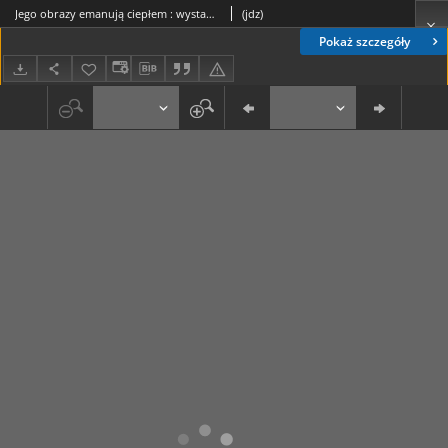
Jego obrazy emanują ciepłem : wystawa malarstwa Ryszarda Golińskiego w galerii Ośrodka Kultury im. C. Norwida
(jdz)
Pokaż szczegóły