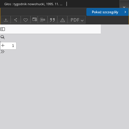
Głos : tygodnik nowohucki, 1995. 11. 24, nr 47
Pokaż szczegóły
PDF